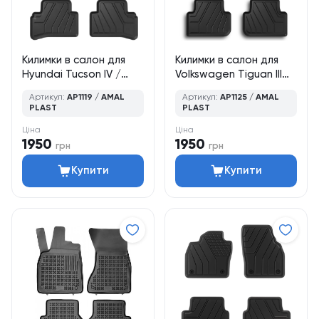
Килимки в салон для
Килимки в салон для
Hyundai Tucson IV /
Volkswagen Tiguan III
NX4 (2020–дотепер),
(2024–дотепер),
Артикул:
AP1119 / AMAL
Артикул:
AP1125 / AMAL
кросовер, 4 шт., Amal
кросовер, 4 шт., Amal
PLAST
PLAST
Plast
Plast
Ціна
Ціна
1950
1950
грн
грн
Купити
Купити