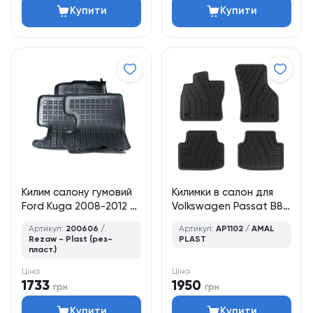
Купити
Купити
Килим салону гумовий
Килимки в салон для
Ford Kuga 2008-2012 /
Volkswagen Passat B8
колір - чорний, кт - 4шт
(2014–2023), седан /
Артикул:
200606 /
Артикул:
AP1102 / AMAL
універсал, 4 шт., Amal
Rezaw - Plast (рез-
PLAST
Plast
пласт.)
Ціна
Ціна
1733
1950
грн
грн
Купити
Купити