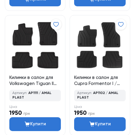
Килимки в салон для
Килимки в салон для
Volkswagen Tiguan II
Cupra Formentor I /
(2016–2023), кросовер,
KM7 (2020–дотепер),
Артикул:
AP1111 / AMAL
Артикул:
AP1102 / AMAL
4 шт., Amal Plast
кросовер, 4 шт., Amal
PLAST
PLAST
Plast
Ціна
Ціна
1950
1950
грн
грн
Купити
Купити