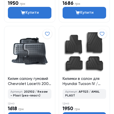
1950
1686
грн
грн
Купити
Купити
Килим салону гумовий
Килимки в салон для
Chevrolet Lacetti 2004
Hyundai Tucson IV /
-> / колір - чорний, кт -
NX4 HEV (2020–
Артикул:
202102 / Rezaw
Артикул:
AP1123 / AMAL
4шт
дотепер), кросовер, 4
- Plast (рез-пласт.)
PLAST
шт., Amal Plast
Ціна
Ціна
1618
1950
грн
грн