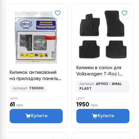
Килимки в салон для
Килимок антиковзний
Volkswagen T-Roc I
на приладову панель
(2017–2025), кросовер,
Артикул:
AP1103 / AMAL
ALCA, 22х20см,
4 шт., Amal Plast
Артикул:
730000
PLAST
арт.730000
Ціна
Ціна
61
1950
грн
грн
Купити
Купити