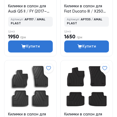
Килимки в салон для
Килимки в салон для
Audi Q5 II / FY (2017–
Fiat Ducato III / X250
2024), кросовер, 4 шт.,
(2006–2014), фургон /
Артикул:
AP1117 / AMAL
Артикул:
AP1135 / AMAL
Amal Plast
мікроавтобус, 2 шт.,
PLAST
PLAST
Amal Plast
Ціна
Ціна
1950
1650
грн
грн
Купити
Купити
Килимки в салон для
Килимки в салон для