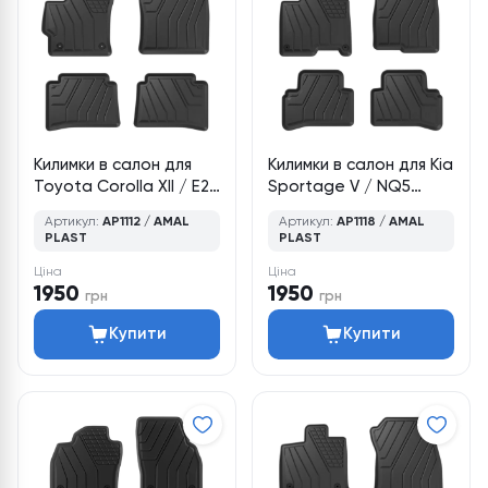
Килимки в салон для
Килимки в салон для Kia
Toyota Corolla XII / E21
Sportage V / NQ5
(2019–дотепер),
(2021–дотепер),
Артикул:
AP1112 / AMAL
Артикул:
AP1118 / AMAL
універсал, 4 шт., Amal
кросовер, 4 шт., Amal
PLAST
PLAST
Plast
Plast
Ціна
Ціна
1950
1950
грн
грн
Купити
Купити