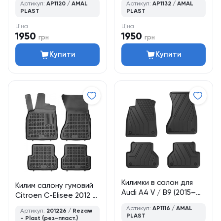
Артикул:
AP1120 / AMAL
Артикул:
AP1132 / AMAL
універсал, 4 шт., Amal
хетчбек, 4 шт., Amal
PLAST
PLAST
Plast
Plast
Ціна
Ціна
1950
1950
грн
грн
Купити
Купити
Килимки в салон для
Килим салону гумовий
Audi A4 V / B9 (2015–
Citroen C-Elisee 2012 ->
2024), седан /
/ колір - чорний, кт -
Артикул:
AP1116 / AMAL
Артикул:
201226 / Rezaw
універсал, 4 шт., Amal
4шт
PLAST
- Plast (рез-пласт.)