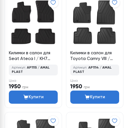
Килимки в салон для
Килимки в салон для
Seat Ateca I / KH7
Toyota Camry VIII /
(2016–2025), кросовер,
XV70 (2017–2024),
Артикул:
AP1115 / AMAL
Артикул:
AP1114 / AMAL
4 шт., Amal Plast
седан, 4 шт., Amal
PLAST
PLAST
Plast
Ціна
Ціна
1950
1950
грн
грн
Купити
Купити