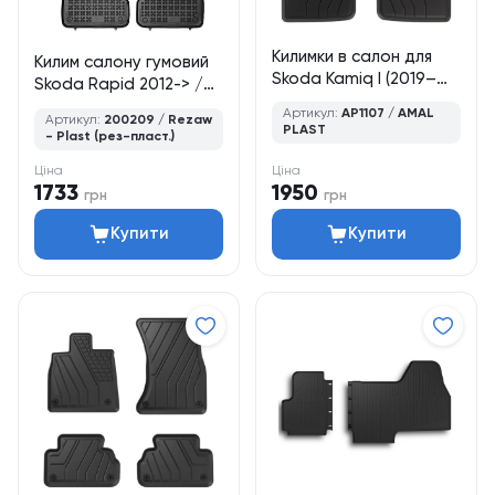
Килимки в салон для
Килим салону гумовий
Skoda Kamiq I (2019–
Skoda Rapid 2012-> /
дотепер), кросовер, 4
колір - чорний, кт - 4шт
Артикул:
AP1107 / AMAL
Артикул:
200209 / Rezaw
шт., Amal Plast
PLAST
- Plast (рез-пласт.)
Ціна
Ціна
1733
1950
грн
грн
Купити
Купити