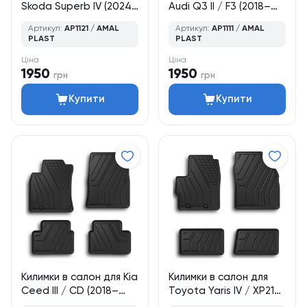
Skoda Superb IV (2024–
Audi Q3 II / F3 (2018–
дотепер), ліфтбек /
2025), кросовер, 4 шт.,
Артикул:
AP1121 / AMAL
Артикул:
AP1111 / AMAL
універсал, 4 шт., Amal
Amal Plast
PLAST
PLAST
Plast
Ціна
Ціна
1950
1950
грн
грн
Купити
Купити
Килимки в салон для Kia
Килимки в салон для
Ceed III / CD (2018–
Toyota Yaris IV / XP210
дотепер), хетчбек /
(2020–дотепер),