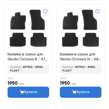
Килимки в салон для
Килимки в салон для
Skoda Octavia III / A7
Skoda Octavia IV / A8
(2013–2020), ліфтбек /
(2019–2024), ліфтбек ,
Артикул:
AP1102 / AMAL
Артикул:
AP1102 / AMAL
універсал, 4 шт., Amal
4 шт., Amal Plast
PLAST
PLAST
Plast
Ціна
Ціна
1950
1950
грн
грн
Купити
Купити