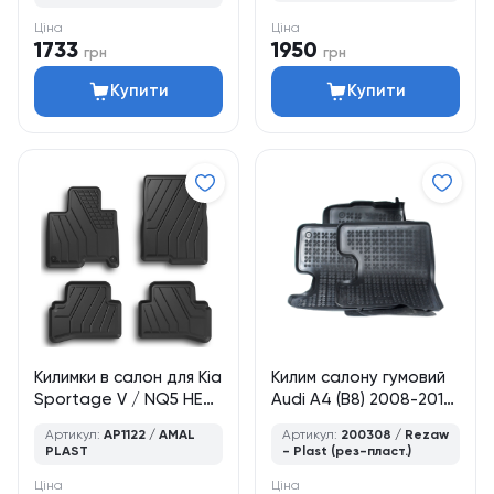
Plast
Ціна
Ціна
1733
1950
грн
грн
Купити
Купити
Килимки в салон для Kia
Килим салону гумовий
Sportage V / NQ5 HEV
Audi A4 (B8) 2008-2015
(2021–дотепер),
/ колір - чорний, кт -
Артикул:
AP1122 / AMAL
Артикул:
200308 / Rezaw
кросовер, 4 шт., Amal
4шт
PLAST
- Plast (рез-пласт.)
Plast
Ціна
Ціна