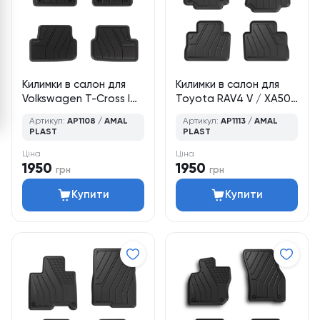
Килимки в салон для
Килимки в салон для
Volkswagen T-Cross I
Toyota RAV4 V / XA50
(2019–дотепер),
(2018–2025), кросовер,
Артикул:
AP1108 / AMAL
Артикул:
AP1113 / AMAL
кросовер, 4 шт., Amal
4 шт., Amal Plast
PLAST
PLAST
Plast
Ціна
Ціна
1950
1950
грн
грн
Купити
Купити