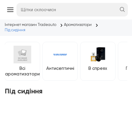
Інтернет магазин Tradeauto
Ароматизатори
Під сидіння
Всі
Антисептичні
В спреях
Ге
ароматизатори
п
Під сидіння