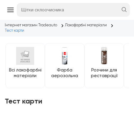
Інтернет магазин Tradeauto
Лакофарбні матеріали
Тест карти
Всі лакофарбні
Фарба
Розчини для
Р
матеріали
аерозольна
реставрації
Тест карти